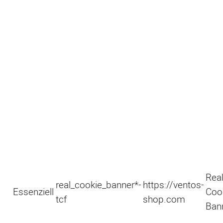
Rea
real_cookie_banner*-
https://ventos-
Essenziell
Coo
tcf
shop.com
Ban