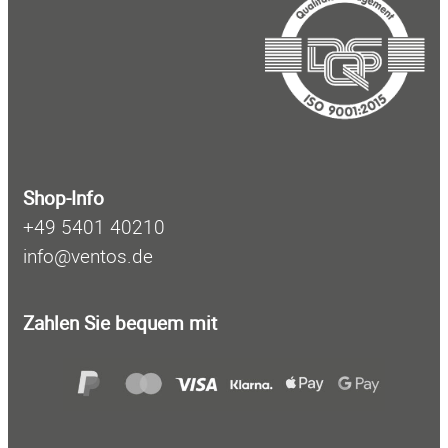
h
e
n
Shop-Info
+49 5401 40210
info@ventos.de
Zahlen Sie bequem mit