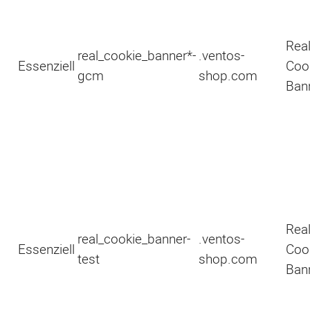
Rea
real_cookie_banner*-
.ventos-
Essenziell
Coo
gcm
shop.com
Ban
Rea
real_cookie_banner-
.ventos-
Essenziell
Coo
test
shop.com
Ban