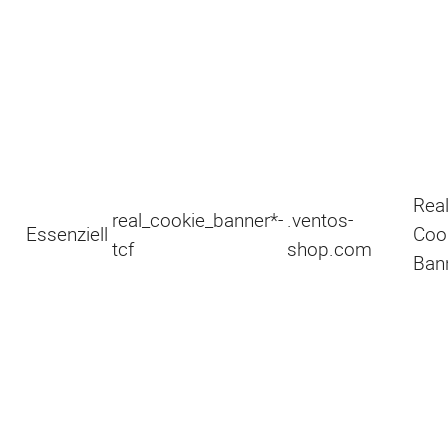
Rea
real_cookie_banner*-
.ventos-
Essenziell
Coo
tcf
shop.com
Ban