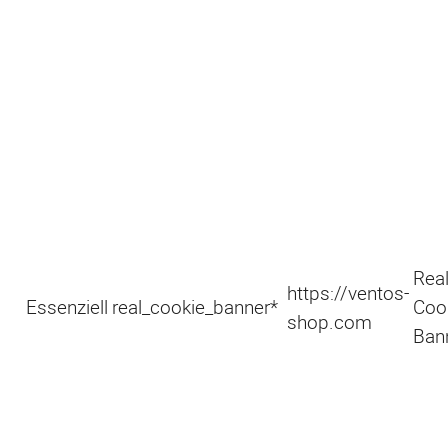
Rea
https://ventos-
Essenziell
real_cookie_banner*
Coo
shop.com
Ban