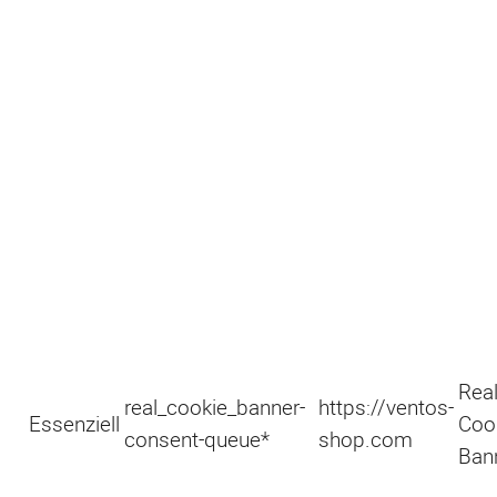
Rea
real_cookie_banner-
https://ventos-
Essenziell
Coo
consent-queue*
shop.com
Ban