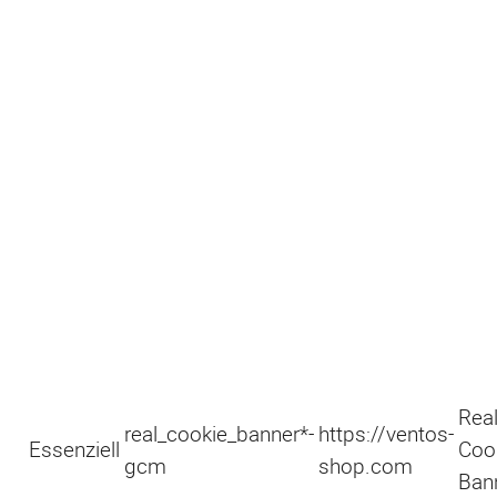
Rea
real_cookie_banner*-
https://ventos-
Essenziell
Coo
gcm
shop.com
Ban