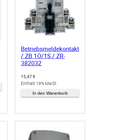
Betriebsmeldekontakt
M
/ ZB 1Ö/1S / ZR-
382032
15,47
€
Enthält 19% MwSt.
zzgl.
Versand
In den Warenkorb