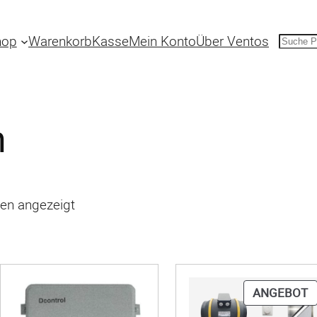
hop
Warenkorb
Kasse
Mein Konto
Über Ventos
Suche
n
en angezeigt
P
ANGEBOT
R