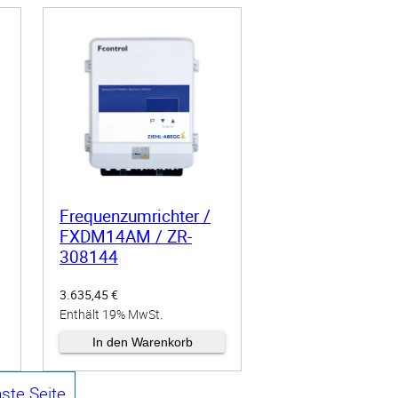
Frequenzumrichter /
FXDM14AM / ZR-
308144
3.635,45
€
Enthält 19% MwSt.
zzgl.
Versand
In den Warenkorb
ste Seite