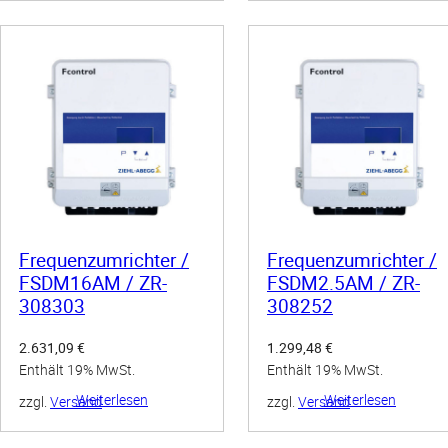
Frequenzumrichter /
Frequenzumrichter /
FSDM16AM / ZR-
FSDM2.5AM / ZR-
308303
308252
2.631,09
€
1.299,48
€
Enthält 19% MwSt.
Enthält 19% MwSt.
Weiterlesen
Weiterlesen
zzgl.
Versand
zzgl.
Versand