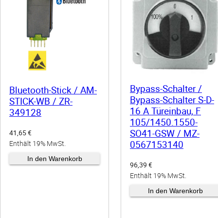
h
e
e
i
r
s
P
i
r
s
e
t
i
:
s
8
Bypass-Schalter /
Bluetooth-Stick / AM-
w
7
Bypass-Schalter S-D-
STICK-WB / ZR-
a
0
16 A Türeinbau, F
349128
r
,
105/1450.1550-
:
0
SO41-GSW / MZ-
41,65
€
9
0
0567153140
Enthält 19% MwSt.
7
5
€
zzgl.
Versand
In den Warenkorb
96,39
€
,
.
Enthält 19% MwSt.
0
0
zzgl.
Versand
In den Warenkorb
€