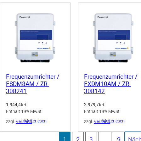
Frequenzumrichter /
Frequenzumrichter /
FSDM8AM / ZR-
FXDM10AM / ZR-
308241
308142
1.944,46
€
2.979,76
€
Enthält 19% MwSt.
Enthält 19% MwSt.
Weiterlesen
Weiterlesen
zzgl.
Versand
zzgl.
Versand
1
2
3
...
9
Näch