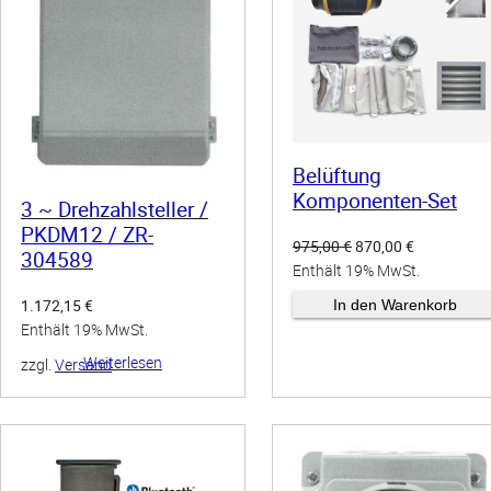
O
D
U
K
T
I
Belüftung
Komponenten-Set
3 ~ Drehzahlsteller /
A
PKDM12 / ZR-
N
U
A
975,00
€
870,00
€
304589
r
k
Enthält 19% MwSt.
G
s
t
E
1.172,15
€
zzgl.
Versand
In den Warenkorb
p
u
Enthält 19% MwSt.
B
r
e
O
Weiterlesen
zzgl.
Versand
ü
l
T
n
l
g
e
l
r
i
P
c
r