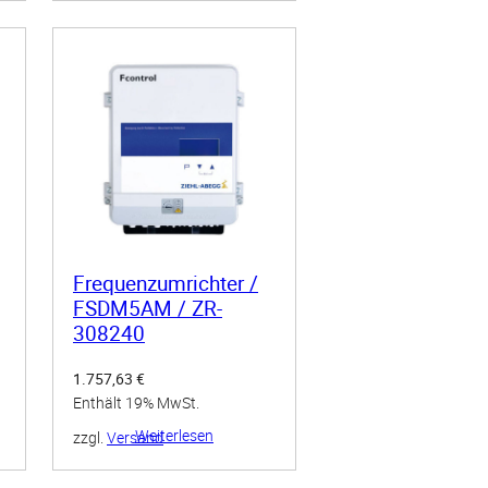
Frequenzumrichter /
FSDM5AM / ZR-
308240
1.757,63
€
Enthält 19% MwSt.
Weiterlesen
zzgl.
Versand