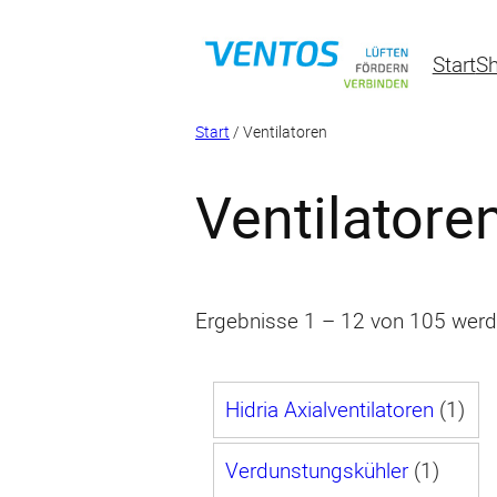
Zum
Inhalt
Start
S
springen
Start
/ Ventilatoren
Ventilatore
Ergebnisse 1 – 12 von 105 werd
1
Hidria Axialventilatoren
1
P
1
Verdunstungskühler
1
r