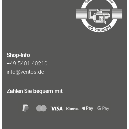
h
e
n
Shop-Info
+49 5401 40210
info@ventos.de
Zahlen Sie bequem mit