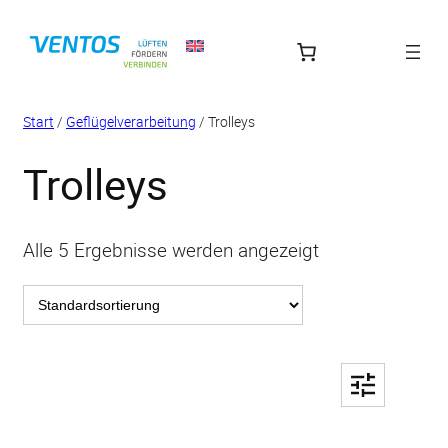
Zum
Inhalt
springen
Start
/
Geflügel­verarbeitung
/ Trolleys
Trolleys
Alle 5 Ergebnisse werden angezeigt