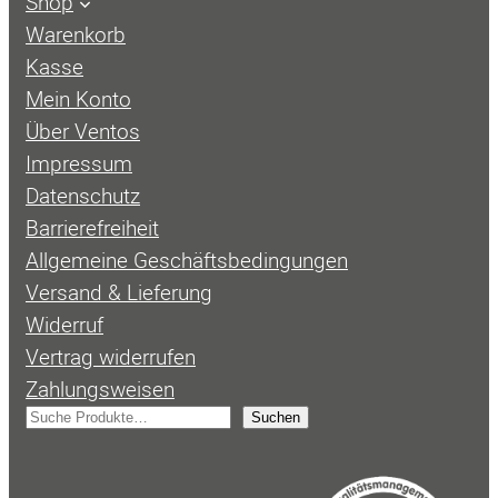
Shop
Warenkorb
Kasse
Mein Konto
Über Ventos
Impressum
Datenschutz
Barrierefreiheit
Allgemeine Geschäftsbedingungen
Versand & Lieferung
Widerruf
Vertrag widerrufen
Zahlungsweisen
S
Suchen
u
c