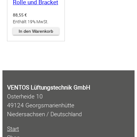
Rolle und Bracket
88,55
€
Enthält 19% MwSt.
zzgl.
Versand
In den Warenkorb
VENTOS Lüftungstechnik GmbH
Osterheide 10
49124 Georgsmarienhütte
Niedersachsen / Deutschland
Start