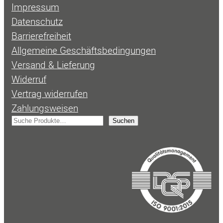
Impressum
Datenschutz
Barrierefreiheit
Allgemeine Geschäftsbedingungen
Versand & Lieferung
Widerruf
Vertrag widerrufen
Zahlungsweisen
S
Suchen
u
c
h
e
n