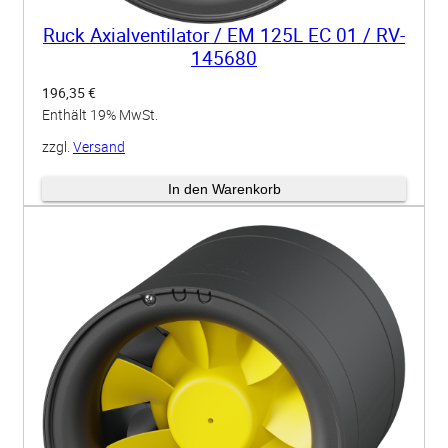
Ruck Axialventilator / EM 125L EC 01 / RV-
145680
196,35
€
Enthält 19% MwSt.
zzgl.
Versand
Lieferzeit: ca. 3-4 Wochen
In den Warenkorb