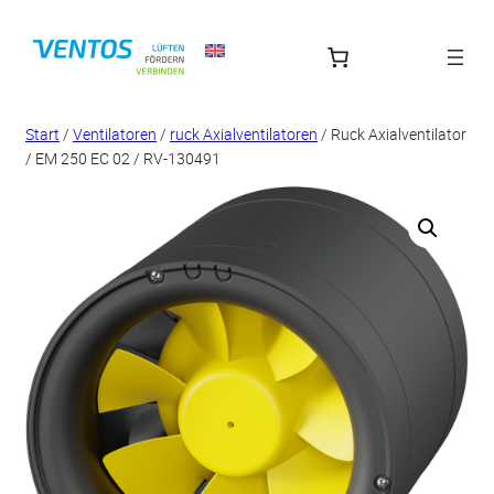
Zum
Inhalt
springen
Start
/
Ventilatoren
/
ruck Axialventilatoren
/ Ruck Axialventilator
/ EM 250 EC 02 / RV-130491