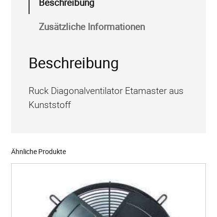
Beschreibung
x
i
Zusätzliche Informationen
a
l
Beschreibung
v
e
Ruck Diagonalventilator Etamaster aus
n
Kunststoff
t
i
l
a
Ähnliche Produkte
t
o
r
/