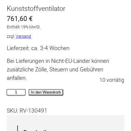
Kunststoffventilator
761,60
€
Enthält 19% MwSt.
zzgl.
Versand
Lieferzeit: ca. 3-4 Wochen
Bei Lieferungen in Nicht-EU-Länder können
zusätzliche Zölle, Steuern und Gebühren
anfallen.
10 vorrätig
R
In den Warenkorb
u
c
SKU:
RV-130491
k
A