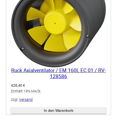
Ruck Axialventilator / EM 160L EC 01 / RV-
128586
428,40
€
Enthält 19% MwSt.
zzgl.
Versand
Lieferzeit: ca. 3-4 Wochen
In den Warenkorb