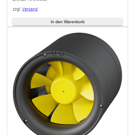
zzgl.
Versand
Lieferzeit: ca. 3-4 Wochen
In den Warenkorb