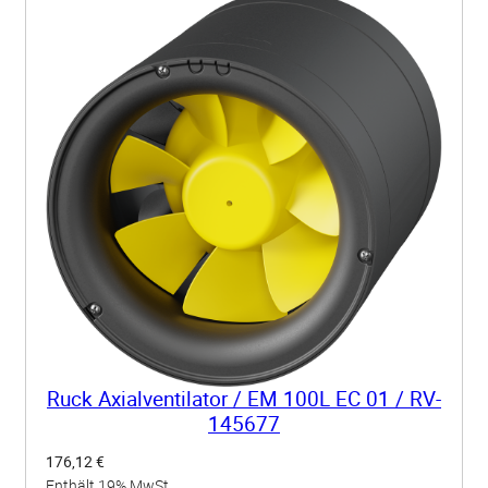
4
9
1
M
e
n
g
e
Ruck Axialventilator / EM 100L EC 01 / RV-
145677
176,12
€
Enthält 19% MwSt.