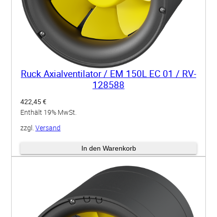
Ruck Axialventilator / EM 150L EC 01 / RV-
128588
422,45
€
Enthält 19% MwSt.
zzgl.
Versand
Lieferzeit: ca. 3-4 Wochen
In den Warenkorb