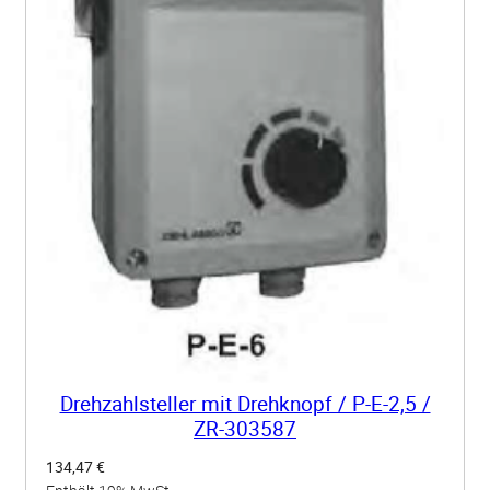
Drehzahlsteller mit Drehknopf / P-E-2,5 /
ZR-303587
134,47
€