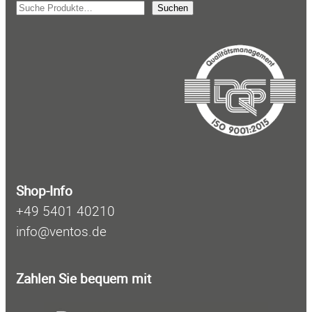
S
Suchen
u
c
h
e
n
Shop-Info
+49 5401 40210
info@ventos.de
Zahlen Sie bequem mit