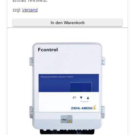
Enthält 19% MwSt.
zzgl.
Versand
Lieferzeit: ca. 5 Werktage
In den Warenkorb