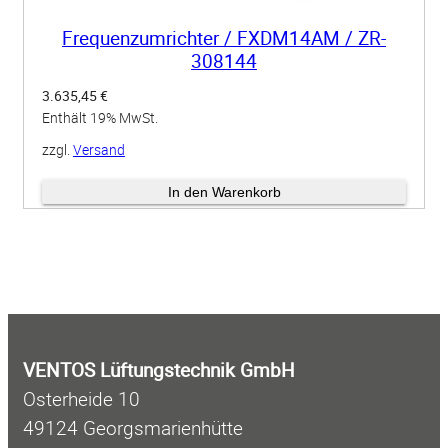
Frequenzumrichter / FXDM14AM / ZR-
308144
3.635,45
€
Enthält 19% MwSt.
zzgl.
Versand
Lieferzeit: ca. 5 Werktage
In den Warenkorb
VENTOS Lüftungstechnik GmbH
Osterheide 10
49124 Georgsmarienhütte