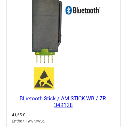
0
4
1
M
e
n
g
e
Bluetooth-Stick / AM-STICK-WB / ZR-
349128
41,65
€
Enthält 19% MwSt.