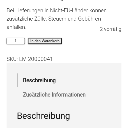
Bei Lieferungen in Nicht-EU-Länder können
zusätzliche Zölle, Steuern und Gebühren
anfallen.
2 vorrätig
V
In den Warenkorb
e
n
SKU:
LM-20000041
t
i
Beschreibung
l
a
Zusätzliche Informationen
t
o
Beschreibung
r
-