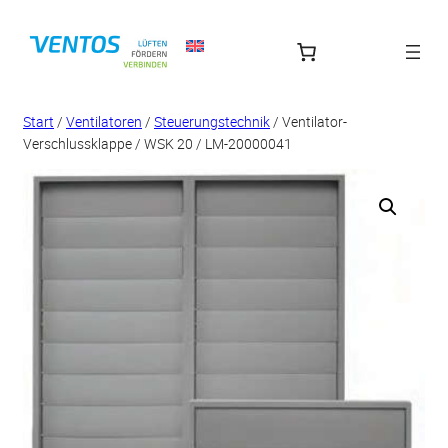
Zum
Inhalt
springen
Start
/
Ventilatoren
/
Steuerungstechnik
/ Ventilator-
Verschlussklappe / WSK 20 / LM-20000041