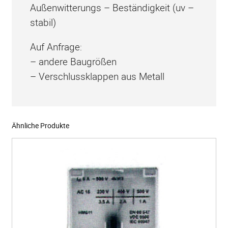
Außenwitterungs – Beständigkeit (uv –
V
stabil)
e
r
Auf Anfrage:
s
– andere Baugrößen
c
– Verschlussklappen aus Metall
h
l
u
s
Ähnliche Produkte
s
k
l
a
p
p