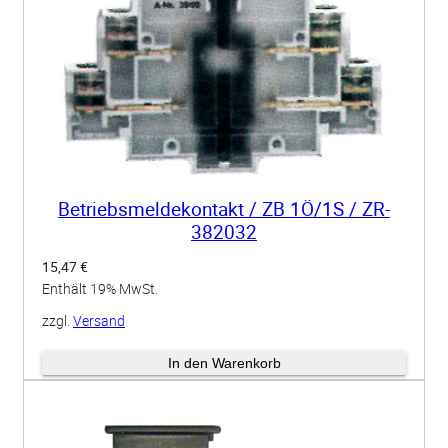
e
/
W
S
K
2
0
/
Betriebsmeldekontakt / ZB 1Ö/1S / ZR-
382032
L
M
15,47
€
Enthält 19% MwSt.
-
2
zzgl.
Versand
0
Lieferzeit: ca. 5 Werktage
In den Warenkorb
0
0
0