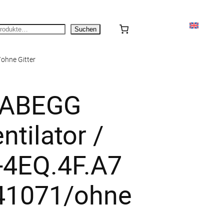
n
Suchen
ohne Gitter
-ABEGG
ntilator /
-4EQ.4F.A7
141071/ohne