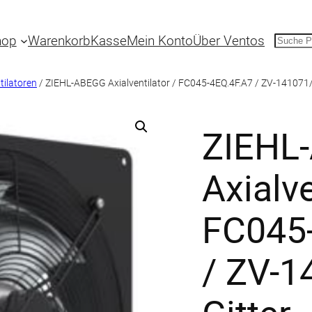
hop
Warenkorb
Kasse
Mein Konto
Über Ventos
Suche
ilatoren
/ ZIEHL-ABEGG Axialventilator / FC045-4EQ.4F.A7 / ZV-141071/
ZIEHL
Axialve
FC045
/ ZV-