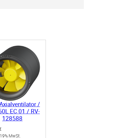
xialventilator /
0L EC 01 / RV-
128588
€
 19% MwSt.