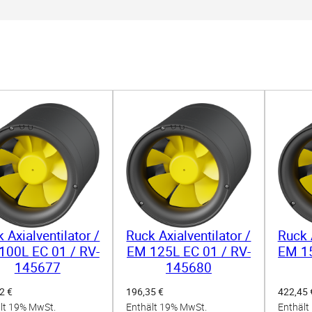
 Axialventilator /
Ruck Axialventilator /
Ruck A
100L EC 01 / RV-
EM 125L EC 01 / RV-
EM 15
145677
145680
12
€
196,35
€
422,45
lt 19% MwSt.
Enthält 19% MwSt.
Enthält