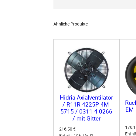
Ähnliche Produkte
Hidria Axialventilator
Ruck
/ R11R-4225P-4M-
EM 
5715 / 0311-4-0266
/ mit Gitter
176,
216,50
€
Enthä
Enthält 19% MwSt.