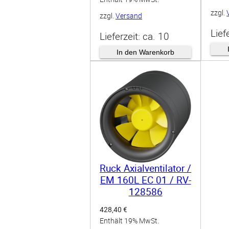
zzgl.
zzgl.
Versand
Lief
Lieferzeit: ca. 10
Woc
Werktage
In den Warenkorb
Ruck Axialventilator /
EM 160L EC 01 / RV-
128586
428,40
€
Enthält 19% MwSt.