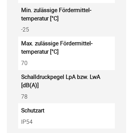
E
Min. zuläs­sige Förder­mittel­
Q
temperatur [°C]
.
-25
4
F
Max. zuläs­sige Förder­mittel­
.
temperatur [°C]
A
70
7
/
Schall­druck­pegel LpA bzw. LwA
Z
[dB(A)]
V
78
-
Schutzart
1
3
IP54
0