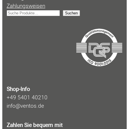
Zahlungsweisen
S
Suchen
u
c
h
e
n
Shop-Info
+49 5401 40210
info@ventos.de
Zahlen Sie bequem mit