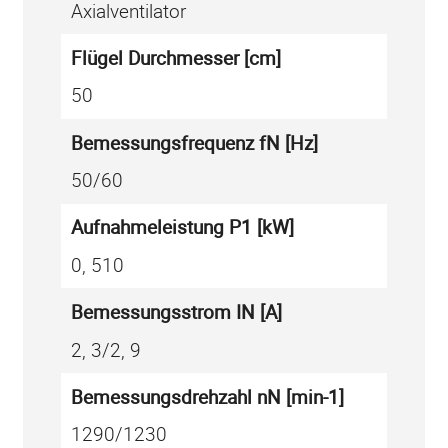
n
Axialventilator
t
Flügel Durchmesser [cm]
i
50
l
a
Bemessungsfrequenz fN [Hz]
t
50/60
o
r
Aufnahme­leistung P1 [kW]
/
0, 510
F
C
Bemessungs­strom IN [A]
0
2, 3/2, 9
5
0
Bemessungs­drehzahl nN [min-1]
-
1290/1230
4