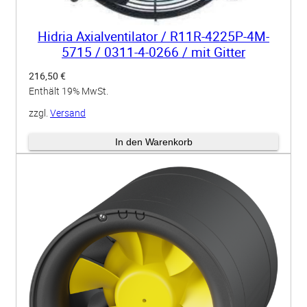
Hidria Axialventilator / R11R-4225P-4M-
5715 / 0311-4-0266 / mit Gitter
216,50
€
Enthält 19% MwSt.
zzgl.
Versand
Lieferzeit: ca. 10 Werktage
In den Warenkorb