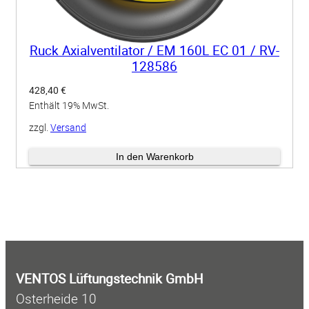
Ruck Axialventilator / EM 160L EC 01 / RV-
128586
428,40
€
Enthält 19% MwSt.
zzgl.
Versand
Lieferzeit: ca. 3-4 Wochen
In den Warenkorb
VENTOS Lüftungstechnik GmbH
Osterheide 10