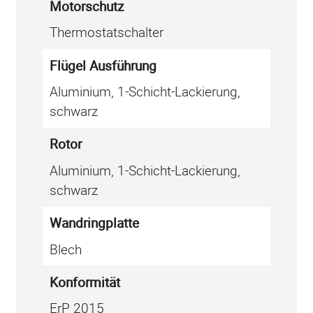
Motorschutz
7
5
Thermostatschalter
2
Flügel Ausführung
M
e
Aluminium, 1-Schicht-Lackierung,
n
schwarz
g
Rotor
e
Aluminium, 1-Schicht-Lackierung,
schwarz
Wand­ring­platte
Blech
Kon­for­mität
ErP 2015