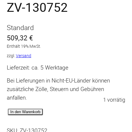
ZV-130752
Standard
509,32
€
Enthält 19% MwSt.
zzgl.
Versand
Lieferzeit: ca. 5 Werktage
Bei Lieferungen in Nicht-EU-Länder können
zusätzliche Zölle, Steuern und Gebühren
anfallen.
1 vorrätig
Z
In den Warenkorb
I
E
SKU:
ZV-130752