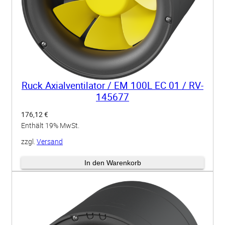
Ruck Axialventilator / EM 100L EC 01 / RV-
145677
176,12
€
Enthält 19% MwSt.
zzgl.
Versand
Lieferzeit: ca. 3-4 Wochen
In den Warenkorb