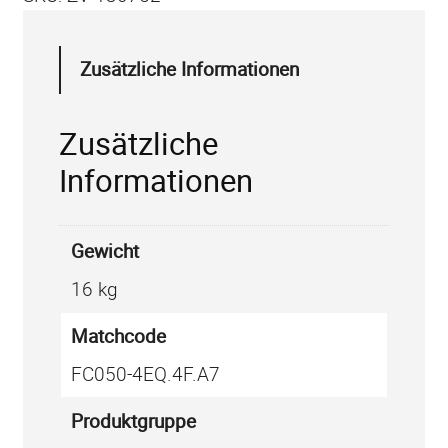
H
L
Zusätzliche Informationen
-
A
Zusätzliche
B
E
Informationen
G
G
Gewicht
A
x
16 kg
i
Matchcode
a
l
FC050-4EQ.4F.A7
v
Produkt­gruppe
e