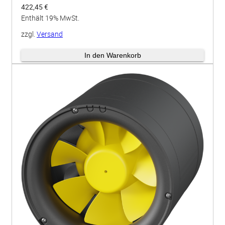
422,45
€
Enthält 19% MwSt.
zzgl.
Versand
Lieferzeit: ca. 3-4 Wochen
In den Warenkorb