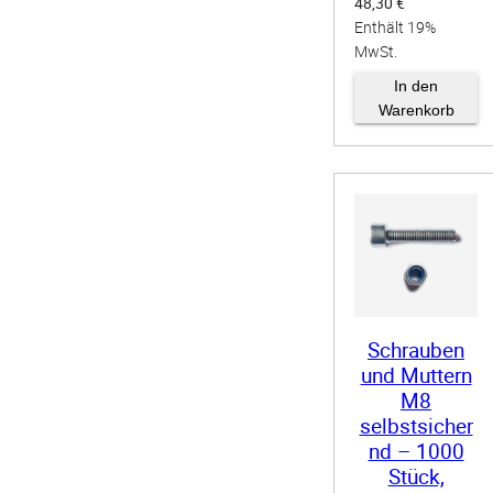
48,30
€
Enthält 19%
MwSt.
zzgl.
Versand
In den
Warenkorb
Schrauben
und Muttern
M8
selbstsicher
nd – 1000
Stück,