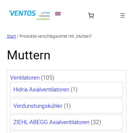
Zum
Inhalt
springen
Start
/ Produkte verschlagwortet mit „Muttern“
Muttern
105
Ventilatoren
105
Produkte
1
Hidria Axialventilatoren
1
Produkt
1
Verdunstungskühler
1
Produkt
32
ZIEHL-ABEGG Axialventilatoren
32
Produkte