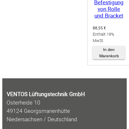
Befestigung
von Rolle
und Bracket
88,55
€
Enthält 19%
MwSt.
zzgl.
Versand
In den
Warenkorb
VENTOS Lüftungstechnik GmbH
Osterheide 10
49124 Georgsmarienhütte
Niedersachsen / Deutschland