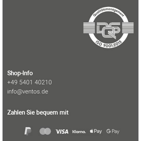
u
c
h
e
n
Shop-Info
+49 5401 40210
info@ventos.de
Zahlen Sie bequem mit