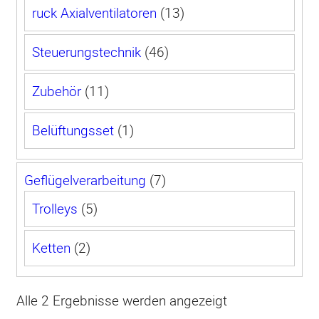
13
ruck Axialventilatoren
13
Produkte
46
Steuerungstechnik
46
Produkte
11
Zubehör
11
Produkte
1
Belüftungsset
1
Produkt
7
Geflügel­verarbeitung
7
Produkte
5
Trolleys
5
Produkte
2
Ketten
2
Produkte
Alle 2 Ergebnisse werden angezeigt