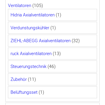
105
Ventilatoren
105
Produkte
1
Hidria Axialventilatoren
1
Produkt
1
Verdunstungskühler
1
Produkt
32
ZIEHL-ABEGG Axialventilatoren
32
Produkte
13
ruck Axialventilatoren
13
Produkte
46
Steuerungstechnik
46
Produkte
11
Zubehör
11
Produkte
1
Belüftungsset
1
Produkt