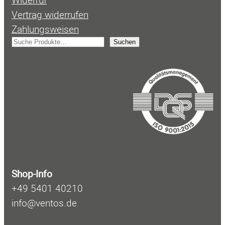
Vertrag widerrufen
Zahlungsweisen
S
Suchen
u
c
h
e
n
Shop-Info
+49 5401 40210
info@ventos.de