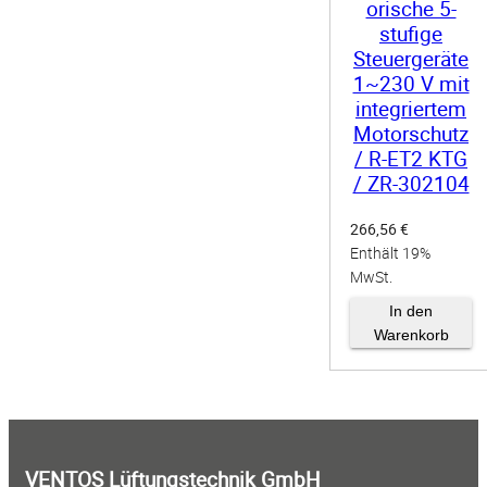
orische 5-
stufige
Steuergeräte
1~230 V mit
integriertem
Motorschutz
/ R-ET2 KTG
/ ZR-302104
266,56
€
Enthält 19%
MwSt.
zzgl.
Versand
In den
Warenkorb
VENTOS Lüftungstechnik GmbH