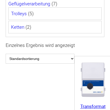
7
Geflügel­verarbeitung
7
Produkte
5
Trolleys
5
Produkte
2
Ketten
2
Produkte
Einzelnes Ergebnis wird angezeigt
Transformat